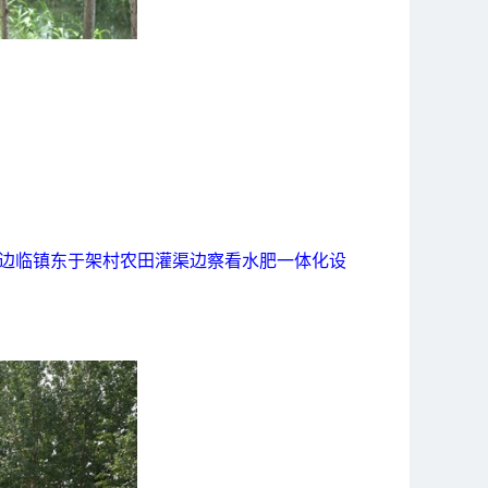
区边临镇东于架村农田灌渠边察看水肥一体化设