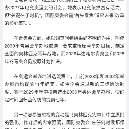
办2027年电竞奥运会的计划。她表示电竞依然富有活力，
但“关键在于时机”，国际奥委会需“首先聚焦‘适应未来’改革
的核心事项”。
在青奥会方面，她以调查问卷结果尚不明确为由，叫停
2030年青奥会举办地遴选，要求重新厘清举办目标，制定
全面的奥林匹克青年战略，而2026年达喀尔青奥会和2028
年冬青奥会仍按原计划推进。
在奥运会举办地遴选流程上，此前2028年和2032年举
办城市均提前11年确定，如今全会通过新的三步遴选制
度，将于2029年年中投票选出2036年奥运会举办地，使确
定时间回归至传统的提前七年。
另一项容易被忽视的变动是《奥林匹克宪章》中立原则
的强化。修订后的宪章强调，国际奥委会“在任何时候都保