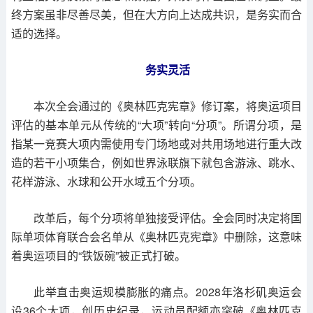
终方案虽非尽善尽美，但在大方向上达成共识，是务实而合
适的选择。
务实灵活
本次全会通过的《奥林匹克宪章》修订案，将奥运项目
评估的基本单元从传统的“大项”转向“分项”。所谓分项，是
指某一竞赛大项内需使用专门场地或对共用场地进行重大改
造的若干小项集合，例如世界泳联旗下就包含游泳、跳水、
花样游泳、水球和公开水域五个分项。
改革后，每个分项将单独接受评估。全会同时决定将国
际单项体育联合会名单从《奥林匹克宪章》中删除，这意味
着奥运项目的“铁饭碗”被正式打破。
此举直击奥运规模膨胀的痛点。2028年洛杉矶奥运会
设36个大项，创历史纪录，运动员配额亦突破《奥林匹克