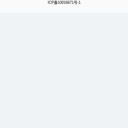
备
ICP
10016671号-1